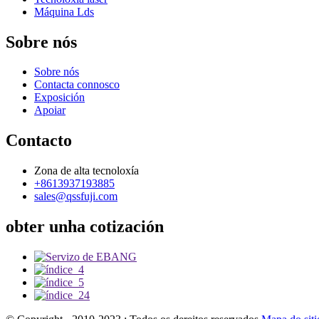
Máquina Lds
Sobre nós
Sobre nós
Contacta connosco
Exposición
Apoiar
Contacto
Zona de alta tecnoloxía
+8613937193885
sales@qssfuji.com
obter unha cotización