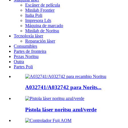
Escáner de película
Minilab Frontier
Italia Poli
Impresora Lds
Máquina de marcado
Minilab de Noritsu
Tecnoloxía láser
Reparación láser
Consumibles
Partes de fronteira
Pezas Noritsu
Outra
Partes Poli
A032741/A032742 para Norits...
Pistola láser noritsu azul/verde