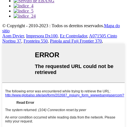
© Copyright - 2010-2023 : Todos os dereitos reservados.
Mapa do
sitio
Aom Drvier
,
Impresora Dx100
,
Ez Controlador
,
A071505 Cinto
Noritsu 37
,
Fronteira 550
,
Pistola azul Fuji Frontier 370
,