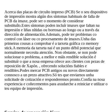
Acerca das placas de circuíto impreso (PCB) Se o seu dispositivo
de impresión mostra algún dos síntomas habituais de falla de
PCB da imaxe, pode ser o momento de considerar
substituílo.Estes síntomas poden incluír imaxes que faltan na
impresión e liñas nítidas ou borrosas ao longo ou a través da
dirección de alimentación.Ademais, pode ter problemas co
control con láser ou co procesamento de imaxes.Unha das
primeiras cousas a comprobar é a tarxeta gráfica co memory
stick.A memoria da tarxeta nai é un punto débil potencial que
normalmente necesita atención. Non obstante, se non pode
solucionar o problema, a mellor e máis rendible solución é
substituír o que a nosa empresa ofrece aos clientes con pezas de
reposición de Xapón. , ofrecendo solucións fiables e
rendibles.Podes mercar PCB antigos ou novos directamente
connosco a un prezo atractivo.Só tes que enviarnos unha
solicitude de cotización e responderemos pronto.Confía na nosa
experiencia e coñecementos para axudarche a reiniciar e utilizar o
teu equipo de impresión.