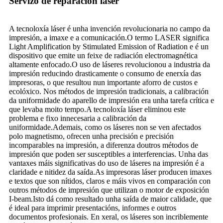
Servizo de reparación láser
A tecnoloxía láser é unha invención revolucionaria no campo da
impresión, a imaxe e a comunicación.O termo LASER significa
Light Amplification by Stimulated Emission of Radiation e é un
dispositivo que emite un feixe de radiación electromagnética
altamente enfocado.O uso de láseres revolucionou a industria da
impresión reducindo drasticamente o consumo de enerxía das
impresoras, o que resultou nun importante aforro de custos e
ecolóxico. Nos métodos de impresión tradicionais, a calibración
da uniformidade do aparello de impresión era unha tarefa crítica e
que levaba moito tempo.A tecnoloxía láser eliminou este
problema e fixo innecesaria a calibración da
uniformidade.Ademais, como os láseres non se ven afectados
polo magnetismo, ofrecen unha precisión e precisión
incomparables na impresión, a diferenza doutros métodos de
impresión que poden ser susceptibles a interferencias. Unha das
vantaxes máis significativas do uso de láseres na impresión é a
claridade e nitidez da saída.As impresoras láser producen imaxes
e textos que son nítidos, claros e máis vivos en comparación con
outros métodos de impresión que utilizan o motor de exposición
I-beam.Isto dá como resultado unha saída de maior calidade, que
é ideal para imprimir presentacións, informes e outros
documentos profesionais. En xeral, os láseres son incriblemente