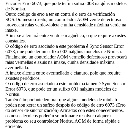
Encoder Erro 6073, que pode ter un sufixo 003 nalgúns modelos
de Noritsu.
Outro código de erro a ter en conta é o erro de verificación
SOS.Do mesmo xeito, un controlador AOM verde defectuoso
provocará raias verde-violeta e unha densidade máxima verde na
imaxe.
A imaxe alternará entre verde e magnético, o que require axustes
constantes.
O código de erro asociado a este problema é Sync Sensor Error
6073, que pode ter un sufixo 002 nalgúns modelos de Noritsu.
Finalmente, un controlador AOM vermello defectuoso provocará
raias vermellas e azuis na imaxe, cunha densidade máxima
avermellada.
A imaxe alterna entre avermellado e cianuro, polo que require
axustes periódicos.
O código de erro asociado a este problema tamén é Sync Sensor
Error 6073, que pode ter un sufixo 001 nalgúns modelos de
Noritsu.
Tamén é importante lembrar que algúns modelos de minilab
poden non xerar un sufixo despois do código de erro 6073 (Erro
do sensor de sincronización).Armados con estes coñecementos,
os nosos técnicos poderán solucionar e resolver calquera
problema co seu controlador Noritsu AOM de forma rápida e
eficiente.