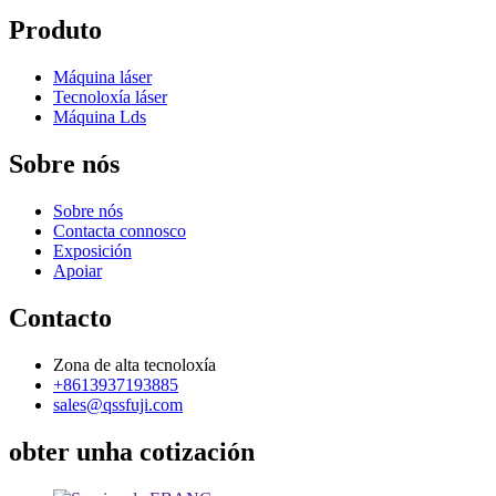
Produto
Máquina láser
Tecnoloxía láser
Máquina Lds
Sobre nós
Sobre nós
Contacta connosco
Exposición
Apoiar
Contacto
Zona de alta tecnoloxía
+8613937193885
sales@qssfuji.com
obter unha cotización