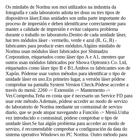
Os minilabs de Noritsu son moi utilizados na industria da
fotografía e cada laboratorio adoita ter dous ou tres tipos de
dispositivos láser.Estas unidades son unha parte importante do
proceso de impresión e deben identificarse correctamente para
manter a calidade de impresión e evitar calquera problema
durante o traballo no laboratorio.Dentro de cada unidade láser,
hai tres módulos láser - vermello, verde e azul (R, G, B) -
fabricantes para producir estes módulos.Algúns minilabs de
Noritsu usan módulos láser fabricados por Shimadzu
Corporation, etiquetados como láser tipo A e A1, mentres que
outros usan módulos fabricados por Showa Optronics Co. Ltd,
etiquetados como láser tipo B e B1.Ambos os fabricantes son de
Xapón. Pódense usar varios métodos para identificar o tipo de
unidade láser en uso.En primeiro lugar, a versión láser pódese
comprobar na pantalla System Version Check.Pódese acceder a
través do menú: 2260 -> Extensión -> Mantemento ->
Ver.Comproba.Teña en conta que é necesario un Service FD para
usar este método.Ademais, pódese acceder ao modo de servizo
do laboratorio de Noritsu mediante un contrasinal de servizo
diario, que se pode atopar navegando a Función -> Menú.Unha
vez introducido o contrasinal, pódese comprobar o tipo de
unidade láser.Se hai algún problema para acceder ao modo de
servizo, é recomendable comprobar a configuración da data do
sistema operativo Windows no PC Noritsu. Outro método para