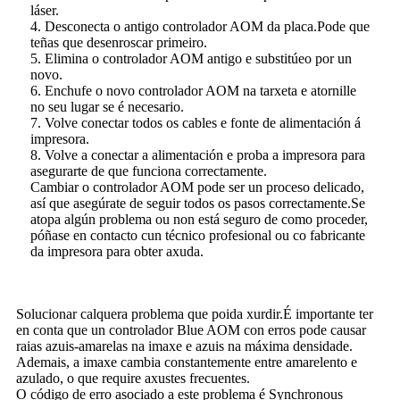
láser.
4. Desconecta o antigo controlador AOM da placa.Pode que
teñas que desenroscar primeiro.
5. Elimina o controlador AOM antigo e substitúeo por un
novo.
6. Enchufe o novo controlador AOM na tarxeta e atornille
no seu lugar se é necesario.
7. Volve conectar todos os cables e fonte de alimentación á
impresora.
8. Volve a conectar a alimentación e proba a impresora para
asegurarte de que funciona correctamente.
Cambiar o controlador AOM pode ser un proceso delicado,
así que asegúrate de seguir todos os pasos correctamente.Se
atopa algún problema ou non está seguro de como proceder,
póñase en contacto cun técnico profesional ou co fabricante
da impresora para obter axuda.
Solucionar calquera problema que poida xurdir.É importante ter
en conta que un controlador Blue AOM con erros pode causar
raias azuis-amarelas na imaxe e azuis na máxima densidade.
Ademais, a imaxe cambia constantemente entre amarelento e
azulado, o que require axustes frecuentes.
O código de erro asociado a este problema é Synchronous