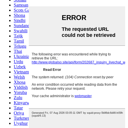
Samoan
Scots Gaelic
Shona
Sindhi
Sundanese
Swahili
Tajik
Tamil
Telugu
Thai
Ukrainian
Urdu
Uzbek
Vietnamese
Welsh
Xhosa
Yiddish
Yoruba
Zulu
Kinyarwanda
Tatar
Oriya
Turkmen
Uyghur