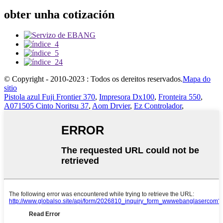
obter unha cotización
© Copyright - 2010-2023 : Todos os dereitos reservados.
Mapa do
sitio
Pistola azul Fuji Frontier 370
,
Impresora Dx100
,
Fronteira 550
,
A071505 Cinto Noritsu 37
,
Aom Drvier
,
Ez Controlador
,