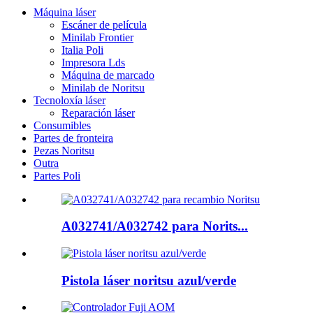
Máquina láser
Escáner de película
Minilab Frontier
Italia Poli
Impresora Lds
Máquina de marcado
Minilab de Noritsu
Tecnoloxía láser
Reparación láser
Consumibles
Partes de fronteira
Pezas Noritsu
Outra
Partes Poli
A032741/A032742 para Norits...
Pistola láser noritsu azul/verde