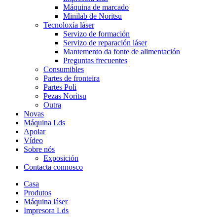
Máquina de marcado
Minilab de Noritsu
Tecnoloxía láser
Servizo de formación
Servizo de reparación láser
Mantemento da fonte de alimentación
Preguntas frecuentes
Consumibles
Partes de fronteira
Partes Poli
Pezas Noritsu
Outra
Novas
Máquina Lds
Apoiar
Vídeo
Sobre nós
Exposición
Contacta connosco
Casa
Produtos
Máquina láser
Impresora Lds