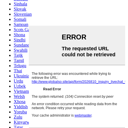
Sinhala
Slovak
Slovenian
Somali
Samoan
Scots Gaelic
Shona
Sindhi
Sundanese
Swahili
Tajik
Tamil
Telugu
Thai
Ukrainian
Urdu
Uzbek
Vietnamese
Welsh
Xhosa
Yiddish
Yoruba
Zulu
Kinyarwanda
Tatar