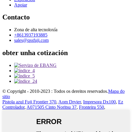
Apoiar
Contacto
Zona de alta tecnoloxía
+8613937193885
sales@qssfuji.com
obter unha cotización
© Copyright - 2010-2023 : Todos os dereitos reservados.
Mapa do
sitio
Pistola azul Fuji Frontier 370
,
Aom Drvier
,
Impresora Dx100
,
Ez
Controlador
,
A071505 Cinto Noritsu 37
,
Fronteira 550
,