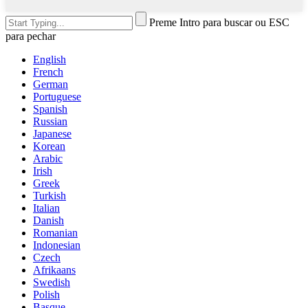
Preme Intro para buscar ou ESC
para pechar
English
French
German
Portuguese
Spanish
Russian
Japanese
Korean
Arabic
Irish
Greek
Turkish
Italian
Danish
Romanian
Indonesian
Czech
Afrikaans
Swedish
Polish
Basque