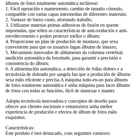
álbums de fotos totalmente automática inclúense:
1. Fácil operación e mantemento, cambio de tamaño cómodo,
compatible con varias capas intermedias de diferentes materiais;
2. Vantaxe de baixo custo, aforrando traballo;
3. Utilízanse materias primas adhesivas de fusión en quente
importadas, que teñen as características de anti-oxidación e anti-
envellecemento e poden protexer mellor o álbum;
4. Proporcione un plan de produción de montaxe, que sexa
conveniente para que os usuarios fagan álbums de imaxes;
5. Mecanismo innovador de aliñamento da columna vertebral,
medición automática da lonxitude, para garantir a precisión e
consistencia do álbum;
6. A alimentación automática, a detección de follas dobres e a
tecnoloxía de dobrado por sangría fan que a produción de álbums
sexa máis eficiente e precisa.A máquina todo-en-un para álbums
de fotos totalmente automática é unha máquina para facer álbums
de fotos con todas as funcións, fácil de manexar e manter.
Adopta tecnoloxía innovadora e conceptos de deseño para
ofrecer aos clientes nacionais e estranxeiros unha mellor
experiencia de produción e efectos de álbum de fotos máis
exquisitos.
Características:
Este produto é moi destacado, coas seguintes vantaxes: