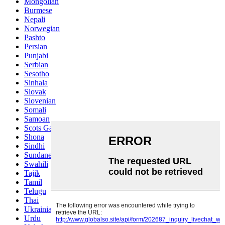
Mongolian
Burmese
Nepali
Norwegian
Pashto
Persian
Punjabi
Serbian
Sesotho
Sinhala
Slovak
Slovenian
Somali
Samoan
Scots Gaelic
Shona
Sindhi
Sundanese
Swahili
Tajik
Tamil
Telugu
Thai
Ukrainian
Urdu